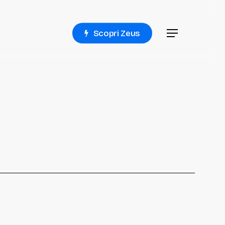
Menu
S
c
o
p
r
i
Z
e
u
s
Menu