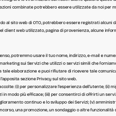
rmazioni combinate potrebbero essere utilizzate da noi per mi
 al sito web di OTO, potrebbero essere registrati alcuni dati
 del client web utilizzato, pagina di provenienza, alcune infor
enso, potremmo usare il tuo nome, indirizzo, e-mail e numero
arketing sui Servizi che utilizzi o servizi simili che forniam
tale elaborazione e puoi rifiutare di ricevere tale comunic
’apposita sezione Privacy sul sito web.
olte: (i) per personalizzare l’esperienza dell’utente; (ii) migl
zi in modo più efficace; (iii) per consentirci di offrirti un ser
 miglioramento continuo e lo sviluppo dei Servizi; (v) amminist
ncorso, una promozione, un sondaggio o altre funzionalità del