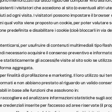
gono memorizzati sul disco rigido del computer fino alla lo
rsistenti i visitatori che accedono al sito (o eventuali altr
 ad ogni visita. I visitatori possono impostare il browser d
ogni qual volta viene proposto un cookie, per poter valutare 
predefinita e disabilitare i cookie (cioè bloccarli in via def
autenticarsi, per usufruire di contenuti multimediali tipo flas
ndi necessario acquisire il consenso preventivo e informato 
e statisticamente gli accessi/le visite al sito solo se utilizz
n forma aggregata.
 per finalità di profilazione e marketing. Il loro utilizzo sui t
rmati e non abbiano prestato al riguardo un valido consenso
bili in base alle funzioni che assolvono in:
r raccogliere ed analizzare informazioni statistiche sugli acces
e credenziali inserite per l’accesso ad aree riservate (il prop